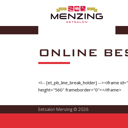
ONLINE BE
<!-- [et_pb_line_break_holder] --><iframe id
height="560" frameborder="0"></iframe>
Eetsalon Menzing © 2026