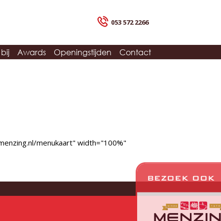
053 572 2266
bij
Awards
Openingstijden
Contact
lonmenzing.nl/menukaart" width="100%"
BEZOEK OOK